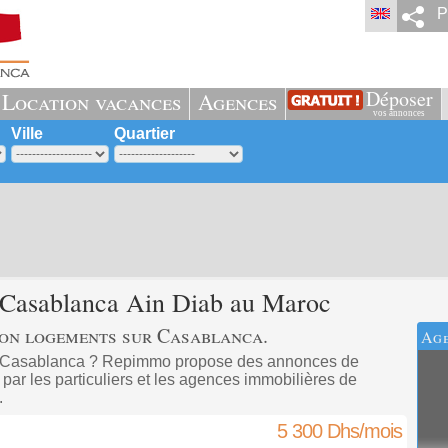
P
Déposer
Location vacances
Agences
vos annonces
Ville
Quartier
Casablanca Ain Diab
au Maroc
ion logements sur Casablanca.
Ag
à Casablanca ? Repimmo propose des annonces de
par les particuliers et les agences immobilières de
.
5 300 Dhs/mois