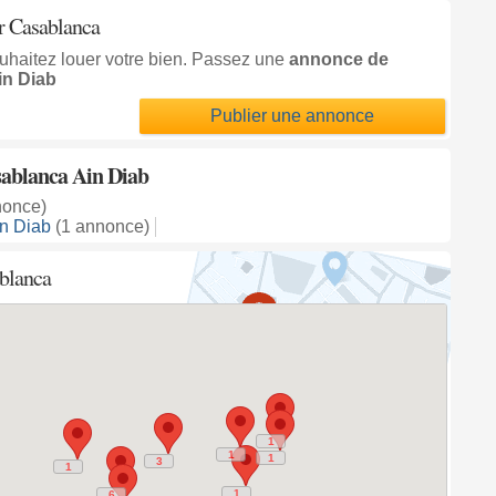
r Casablanca
uhaitez louer votre bien. Passez une
annonce de
in Diab
Publier une annonce
sablanca Ain Diab
nonce)
n Diab
(1 annonce)
ablanca
1
1
1
1
1
1
3
3
1
1
1
1
6
6