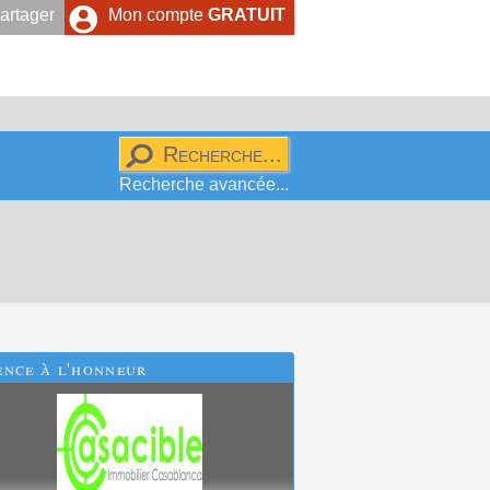
artager
Mon compte
GRATUIT
Recherche avancée...
ence
à l'honneur