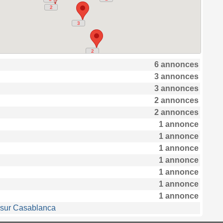
2
2
3
3
2
2
6 annonces
3 annonces
3 annonces
2 annonces
2 annonces
1
1
1 annonce
1 annonce
1 annonce
1 annonce
1 annonce
1 annonce
1 annonce
 sur Casablanca