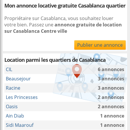
Mon annonce locative gratuite Casablanca quartier
Propriétaire sur Casablanca, vous souhaitez louer
votre bien. Passez une
annonce gratuite de location
sur Casablanca Centre ville
Publier une annonce
Location parmi les quartiers de Casablanca
CIL
6 annonces
Beausejour
3 annonces
Racine
3 annonces
Les Princesses
2 annonces
Oasis
2 annonces
Ain Diab
1 annonce
Sidi Maarouf
1 annonce