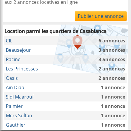
aux 2 annonces locatives en ligne
Publier une annonce
Location parmi les quartiers de Casablanca
CIL
6 annonces
Beausejour
3 annonces
Racine
3 annonces
Les Princesses
2 annonces
Oasis
2 annonces
Ain Diab
1 annonce
Sidi Maarouf
1 annonce
Palmier
1 annonce
Mers Sultan
1 annonce
Gauthier
1 annonce