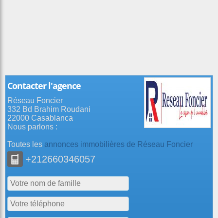
Contacter l'agence
Réseau Foncier
332 Bd Brahim Roudani
22000 Casablanca
Nous parlons :
Toutes les
annonces immobilières de Réseau Foncier
+212660346057