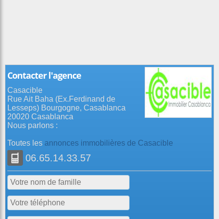
Contacter l'agence
Casacible
Rue Ait Baha (Ex.Ferdinand de
Lesseps) Bourgogne, Casablanca
20020 Casablanca
Nous parlons :
Toutes les
annonces immobilières de Casacible
06.65.14.33.57