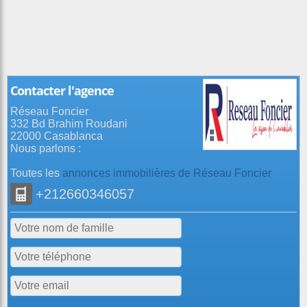
Contacter l'agence
Réseau Foncier
332 Bd Brahim Roudani
22000 Casablanca
Nous parlons :
Toutes les
annonces immobilières de Réseau Foncier
+212660346057