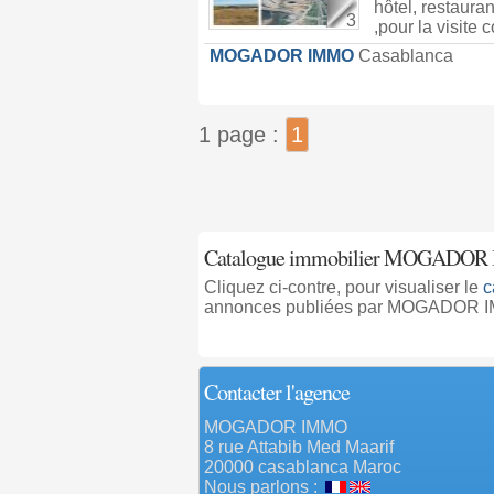
hôtel, restaura
3
,pour la visite c
MOGADOR IMMO
Casablanca
1 page :
1
Catalogue immobilier MOGADOR
Cliquez ci-contre, pour visualiser le
c
annonces publiées par MOGADOR 
Contacter l'agence
MOGADOR IMMO
8 rue Attabib Med Maarif
20000 casablanca Maroc
Nous parlons :