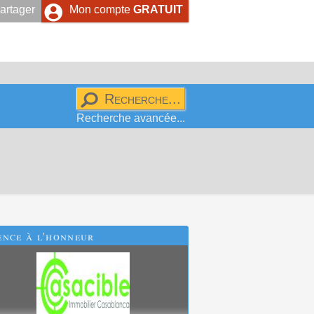
artager
Mon compte
GRATUIT
Recherche avancée...
ence
à l'honneur