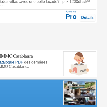
nt,des villas ,avec une belle façade? , prix 1200dhs/M²
ont...
Annonce
Pro
Détails
 IMMO Casablanca
atalogue PDF
des dernières
IMMO Casablanca