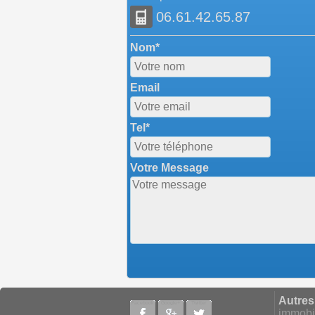
06.61.42.65.87
Nom*
Email
Tel*
Votre Message
Autres
Facebook
Google+
Twitter
immobil