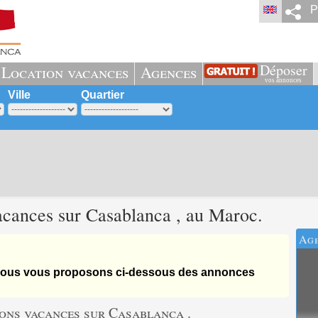
P
Déposer
Location vacances
Agences
vos annonces
Ville
Quartier
acances sur
Casablanca
, au Maroc.
Ag
, nous vous proposons ci-dessous des annonces
ons vacances sur Casablanca .