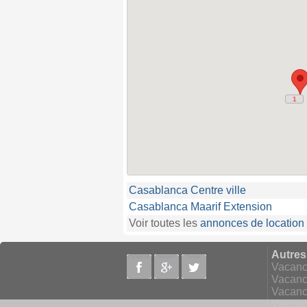
1
1
Casablanca Centre ville
Casablanca Maarif Extension
Voir toutes les
annonces de location
Autres
Facebook
Google+
Twitter
Vacanc
Vacanc
Vacanc
Vacanc