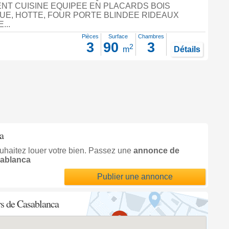
NT CUISINE EQUIPEE EN PLACARDS BOIS
UE, HOTTE, FOUR PORTE BLINDEE RIDEAUX
...
Pièces
Surface
Chambres
3
90
3
2
m
Détails
a
uhaitez louer votre bien. Passez une
annonce de
sablanca
Publier une annonce
rs de Casablanca