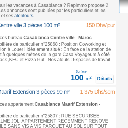
pour les vacances à Casablanca ? Repimmo propose 2
s annonces sont publiées par les particuliers et les
 et ses
alentours
.
ntre ville 3 pièces 100 m²
150 Dhs/jour
nces bureau
Casablanca
Centre ville -
Maroc
ière de particulier n°25868 : Position Coworking et
on à Louer ! Idéalement situé : En face de la station de
et à quelques mètres de la gare Casa Voyageurs à côté
ack ,KFC et Pizza Hut . Nos atouts : Espaces de travail
Surface
100
2
m
Détails
arif Extension 3 pièces 90 m²
1 375 Dhs/sem
nces appartement
Casablanca
Maarif Extension -
ilière de particulier n°25807 : RUE SECURISEE
ALME JOLI APPARTEMENT RECEMMENT RENOVE
ILE SANS VIS A VIS PARQUET AU SOL SUR TOUT