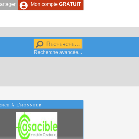
artager
Mon compte
GRATUIT
Recherche avancée...
ence
à l'honneur