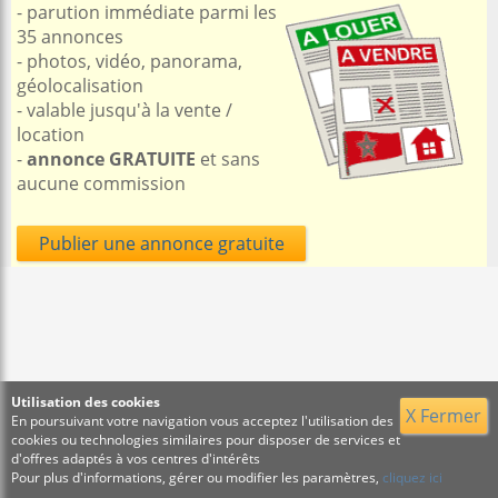
- parution immédiate parmi les
35 annonces
- photos, vidéo, panorama,
géolocalisation
- valable jusqu'à la vente /
location
-
annonce GRATUITE
et sans
aucune commission
Publier une annonce gratuite
Utilisation des cookies
X Fermer
En poursuivant votre navigation vous acceptez l'utilisation des
cookies ou technologies similaires pour disposer de services et
d'offres adaptés à vos centres d'intérêts
Pour plus d'informations, gérer ou modifier les paramètres,
cliquez ici