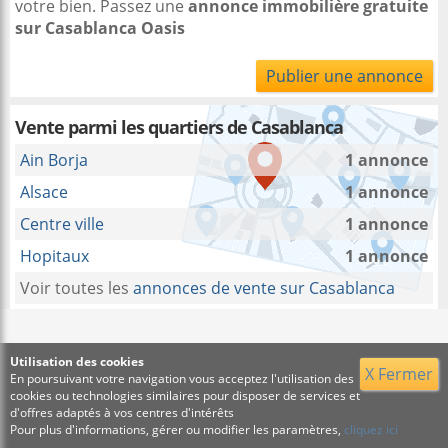
votre bien. Passez une
annonce immobilière gratuite
sur Casablanca Oasis
Publier une annonce
Vente parmi les quartiers de Casablanca
Ain Borja
1 annonce
Alsace
1 annonce
Centre ville
1 annonce
Hopitaux
1 annonce
Voir toutes les
annonces de vente sur Casablanca
Utilisation des cookies
X Fermer
En poursuivant votre navigation vous acceptez l'utilisation des
cookies ou technologies similaires pour disposer de services et
d'offres adaptés à vos centres d'intérêts
Pour plus d'informations, gérer ou modifier les paramètres,
cliquez ici